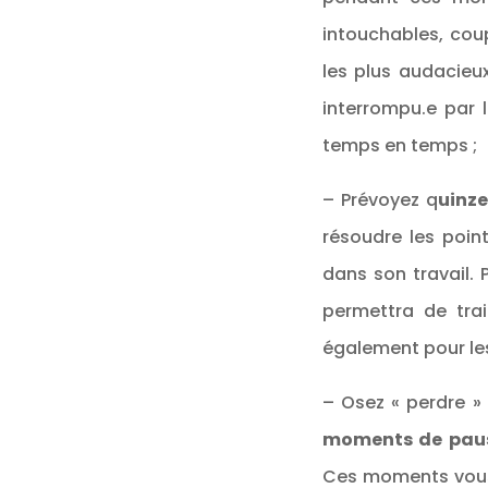
intouchables, cou
les plus audacieux
interrompu.e par 
temps en temps ;
– Prévoyez q
uinz
résoudre les poin
dans son travail. 
permettra de trai
également pour les
– Osez « perdre »
moments de pau
Ces moments vous 