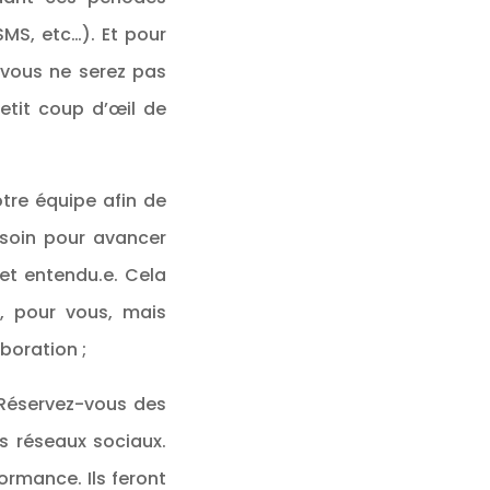
SMS, etc…).
Et pour
i vous ne serez pas
etit coup d’œil de
tre équipe afin de
esoin pour avancer
 et entendu.e. Cela
n, pour vous, mais
boration ;
 Réservez-vous des
es réseaux sociaux.
rmance. Ils feront