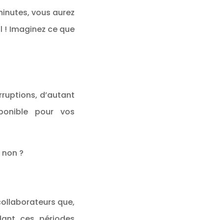
minutes, vous aurez
il ! Imaginez ce que
rruptions, d’autant
ponible pour vos
 non ?
ollaborateurs que,
ant ces périodes