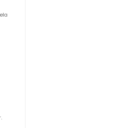
ela
u
.