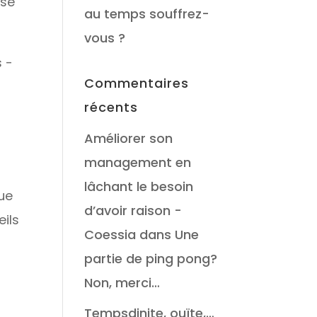
ise
au temps souffrez-
vous ?
 -
Commentaires
récents
Améliorer son
management en
lâchant le besoin
que
d’avoir raison -
eils
Coessia
dans
Une
partie de ping pong?
Non, merci…
Tempsdinite, ouïte,…