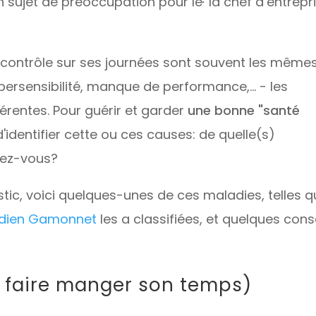
n sujet de préoccupation pour le
·
la chef d’entrepr
contrôle sur ses journées sont souvent les mêmes
ypersensibilité, manque de performance,... - les
férentes. Pour guérir et garder
une bonne "santé
d'identifier cette ou ces causes: de quelle(s)
rez-vous?
tic, voici quelques-unes de ces maladies, telles 
nadien Gamonnet
les a classifiées, et quelques cons
e faire manger son temps)